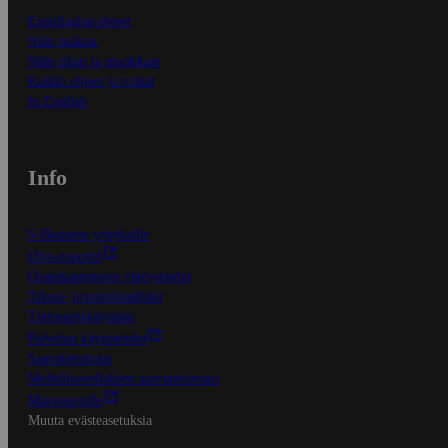
Ensitilaajan ohjeet
Näin maksat
Näin tilaat ja muokkaat
Kaikki ohjeet ja vinkit
In English
Info
S-Business yrityksille
Oiva-raportit
Osuuskauppojen yhteystiedot
Tilaus- ja toimitusehdot
Tietosuojakäytäntö
Palvelun käyttöehdot
Saavutettavuus
Mobiilisovelluksen saavutettavuus
Mainostajalle
Muuta evästeasetuksia