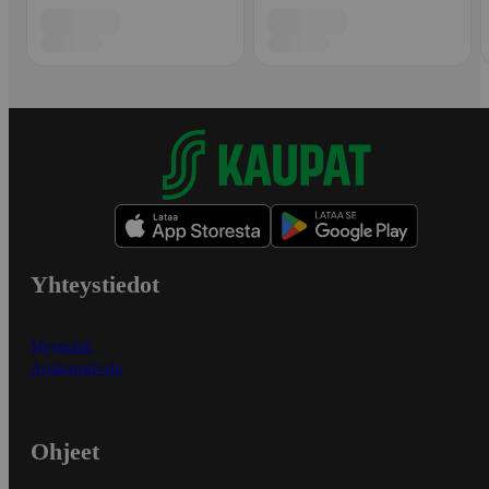
Yhteystiedot
Myymälät
Asiakaspalvelu
Ohjeet