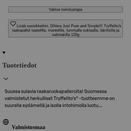
Valitse toimitustapa
Lisää suosikkeihin, DiVera Just Pure and Simple!!! Tryffelito's
raakapallot taatelilla, mantelilla, tummalla suklaalla, lakritsilla ja
salmiakilla 120g
Tuotetiedot
Suussa sulavia raakaruokapalleroita! Suomessa
valmistetut herkulliset Tryffelito’s® -tuotteemme on
suurella sydämellä ja isolla intohimolla luotu.…
Valmistusmaa