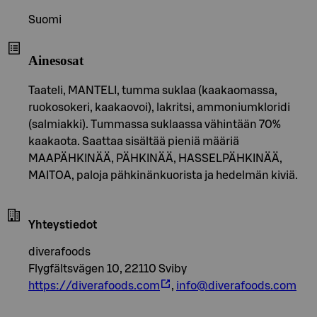
Suomi
Ainesosat
Taateli, MANTELI, tumma suklaa (kaakaomassa,
ruokosokeri, kaakaovoi), lakritsi, ammoniumkloridi
(salmiakki). Tummassa suklaassa vähintään 70%
kaakaota. Saattaa sisältää pieniä määriä
MAAPÄHKINÄÄ, PÄHKINÄÄ, HASSELPÄHKINÄÄ,
MAITOA, paloja pähkinänkuorista ja hedelmän kiviä.
Yhteystiedot
diverafoods
Flygfältsvägen 10, 22110 Sviby
https://diverafoods.com
,
info@diverafoods.com