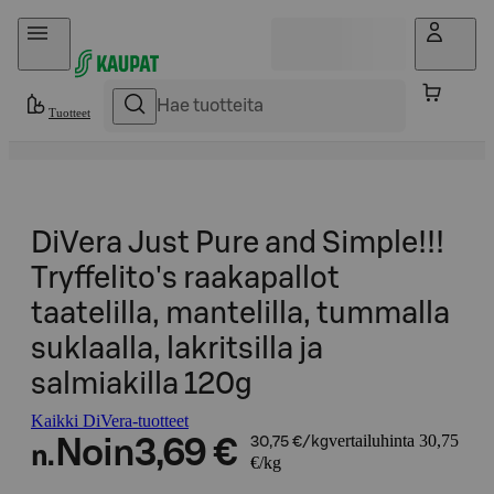
Hyppää sisältöön
Tuotteet
DiVera Just Pure and Simple!!!
Tryffelito's raakapallot
taatelilla, mantelilla, tummalla
suklaalla, lakritsilla ja
salmiakilla 120g
Kaikki DiVera-tuotteet
vertailuhinta 30,75
Noin
3,69 €
30,75 €/kg
n.
€/kg