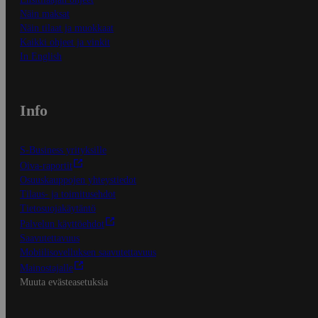
Näin maksat
Näin tilaat ja muokkaat
Kaikki ohjeet ja vinkit
In English
Info
S-Business yrityksille
Oiva-raportit
Osuuskauppojen yhteystiedot
Tilaus- ja toimitusehdot
Tietosuojakäytäntö
Palvelun käyttöehdot
Saavutettavuus
Mobiilisovelluksen saavutettavuus
Mainostajalle
Muuta evästeasetuksia