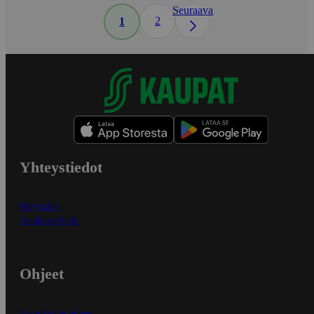
Seuraava
2
1
Yhteystiedot
Myymälät
Asiakaspalvelu
Ohjeet
Ensitilaajan ohjeet