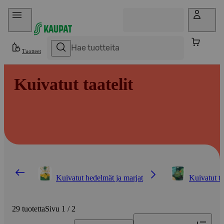
Hyppää sisältöön
Tuotteet
Kuivatut taatelit
Kuivatut hedelmät ja marjat
Kuivatut ta
29 tuotetta
Sivu 1 / 2