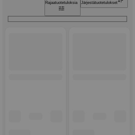
Rajaa
tuotetuloksia
Järjestä
tuotetulokset