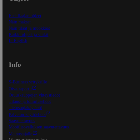
Ensitilaajan ohjeet
Näin maksat
Näin tilaat ja muokkaat
Kaikki ohjeet ja vinkit
In English
Info
S-Business yrityksille
Oiva-raportit
Osuuskauppojen yhteystiedot
Tilaus- ja toimitusehdot
Tietosuojakäytäntö
Palvelun käyttöehdot
Saavutettavuus
Mobiilisovelluksen saavutettavuus
Mainostajalle