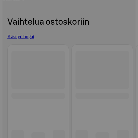
Vaihtelua ostoskoriin
Käsityölangat
Ohita listaus