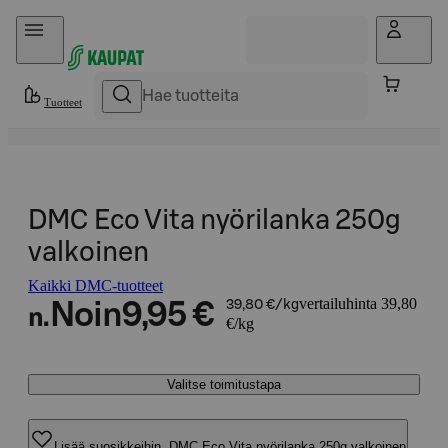
Hyppää sisältöön
Tuotteet
DMC Eco Vita nyörilanka 250g
valkoinen
Kaikki DMC-tuotteet
vertailuhinta 39,80
Noin
9,95 €
39,80 €/kg
n.
€/kg
Valitse toimitustapa
Lisää suosikkeihin, DMC Eco Vita nyörilanka 250g valkoinen