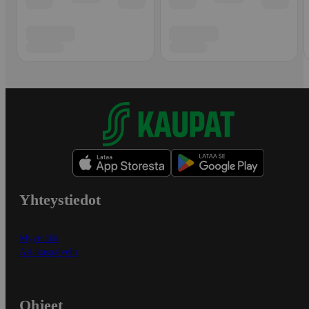
Yhteystiedot
Myymälät
Asiakaspalvelu
Ohjeet