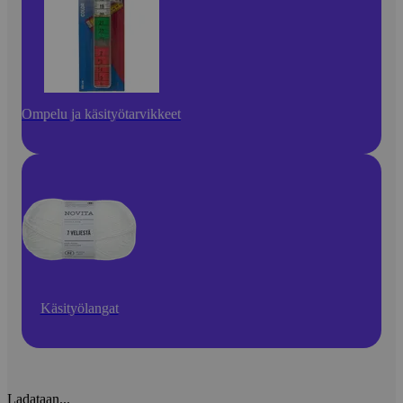
Ompelu ja käsityötarvikkeet
Käsityölangat
Ladataan...