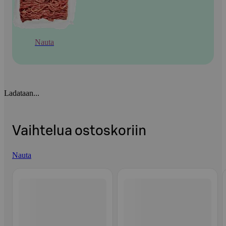
Nauta
Ladataan...
Vaihtelua ostoskoriin
Nauta
Ohita listaus