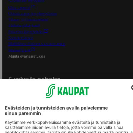
S-Business yrityksille
Oiva-raportit
Osuuskauppojen yhteystiedot
Tilaus- ja toimitusehdot
Tietosuojakäytäntö
Palvelun käyttöehdot
Saavutettavuus
Mobiilisovelluksen saavutettavuus
Mainostajalle
Muuta evästeasetuksia
S-ryhmän palvelut
S-ryhmä
Asiakasomistajuus
Yhteishyvä Ruoka -sovellus
S-ostoslista -sovellus
Prisma.fi
Sokos.fi