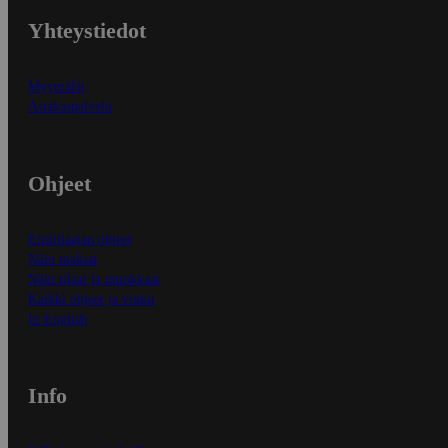
Yhteystiedot
Myymälät
Asiakaspalvelu
Ohjeet
Ensitilaajan ohjeet
Näin maksat
Näin tilaat ja muokkaat
Kaikki ohjeet ja vinkit
In English
Info