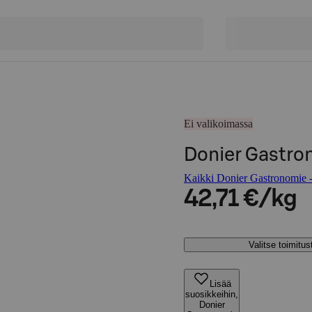
Ei valikoimassa
Donier Gastron
Kaikki Donier Gastronomie -
42,71 €/kg
Valitse toimitu
Lisää
suosikkeihin,
Donier