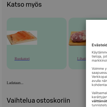
Katso myös
Ruokatori
Lihatiski
Ladataan...
Vaihtelua ostoskoriin