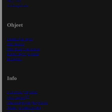
Myymälät
Asiakaspalvelu
Ohjeet
Ensitilaajan ohjeet
Näin maksat
Näin tilaat ja muokkaat
Kaikki ohjeet ja vinkit
In English
Info
S-Business yrityksille
Oiva-raportit
Osuuskauppojen yhteystiedot
Tilaus- ja toimitusehdot