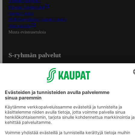
Tietosuojakäytäntö
Palvelun käyttöehdot
Saavutettavuus
Mobiilisovelluksen saavutettavuus
Mainostajalle
Muuta evästeasetuksia
S-ryhmän palvelut
S-ryhmä
Asiakasomistajuus
Yhteishyvä Ruoka -sovellus
S-ostoslista -sovellus
Prisma.fi
Sokos.fi
S-Pankki
Yhteishyvä
Sokos Hotels
Raflaamo