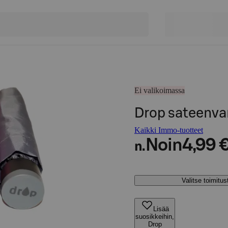
Ei valikoimassa
Drop sateenva
Kaikki Immo-tuotteet
Noin
4,99 
n.
Valitse toimitu
Lisää
suosikkeihin,
Drop