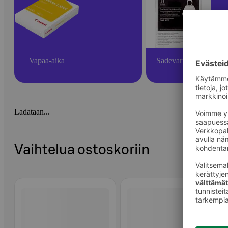
Vapaa-aika
Sadevarusteet
Ladataan...
Vaihtelua ostoskoriin
Ohita listaus