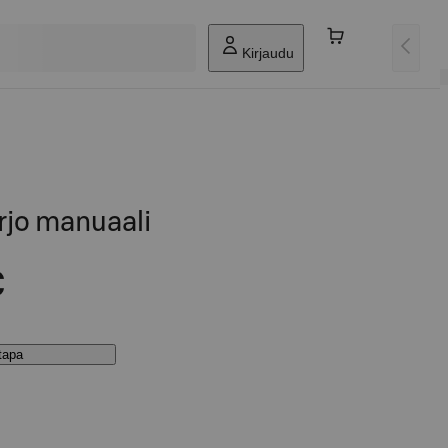
Kirjaudu
rjo manuaali
€
stapa