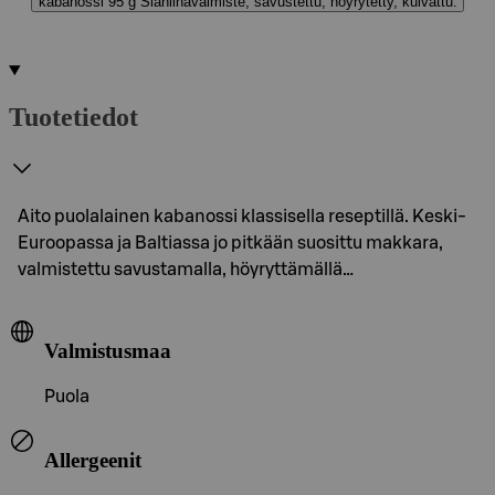
kabanossi 95 g Sianlihavalmiste, savustettu, höyrytetty, kuivattu.
Tuotetiedot
Aito puolalainen kabanossi klassisella reseptillä. Keski-
Euroopassa ja Baltiassa jo pitkään suosittu makkara,
valmistettu savustamalla, höyryttämällä…
Valmistusmaa
Puola
Allergeenit