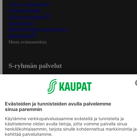
Tilaus- ja toimitusehdot
Tietosuojakäytäntö
Palvelun käyttöehdot
Saavutettavuus
Mobiilisovelluksen saavutettavuus
Mainostajalle
Muuta evästeasetuksia
S-ryhmän palvelut
S-ryhmä
Asiakasomistajuus
Yhteishyvä Ruoka -sovellus
S-ostoslista -sovellus
Prisma.fi
Sokos.fi
S-Pankki
Yhteishyvä