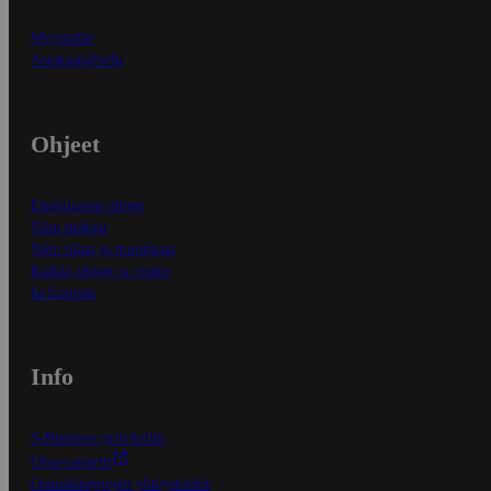
Myymälät
Asiakaspalvelu
Ohjeet
Ensitilaajan ohjeet
Näin maksat
Näin tilaat ja muokkaat
Kaikki ohjeet ja vinkit
In English
Info
S-Business yrityksille
Oiva-raportit
Osuuskauppojen yhteystiedot