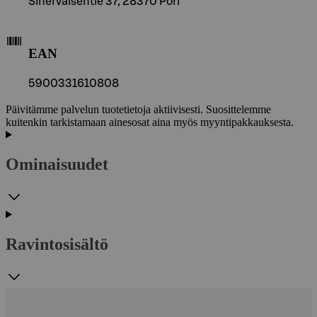
Sinerväisentie 37, 28370 Pori
EAN
5900331610808
Päivitämme palvelun tuotetietoja aktiivisesti. Suosittelemme
kuitenkin tarkistamaan ainesosat aina myös myyntipakkauksesta.
Ominaisuudet
Ravintosisältö