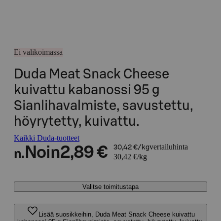
Ei valikoimassa
Duda Meat Snack Cheese
kuivattu kabanossi 95 g
Sianlihavalmiste, savustettu,
höyrytetty, kuivattu.
Kaikki Duda-tuotteet
vertailuhinta
Noin
2,89 €
30,42 €/kg
n.
30,42 €/kg
Valitse toimitustapa
Lisää suosikkeihin, Duda Meat Snack Cheese kuivattu