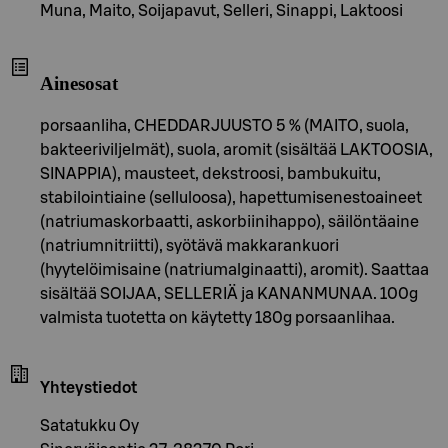
Muna, Maito, Soijapavut, Selleri, Sinappi, Laktoosi
Ainesosat
porsaanliha, CHEDDARJUUSTO 5 % (MAITO, suola,
bakteeriviljelmät), suola, aromit (sisältää LAKTOOSIA,
SINAPPIA), mausteet, dekstroosi, bambukuitu,
stabilointiaine (selluloosa), hapettumisenestoaineet
(natriumaskorbaatti, askorbiinihappo), säilöntäaine
(natriumnitriitti), syötävä makkarankuori
(hyytelöimisaine (natriumalginaatti), aromit). Saattaa
sisältää SOIJAA, SELLERIÄ ja KANANMUNAA. 100g
valmista tuotetta on käytetty 180g porsaanlihaa.
Yhteystiedot
Satatukku Oy