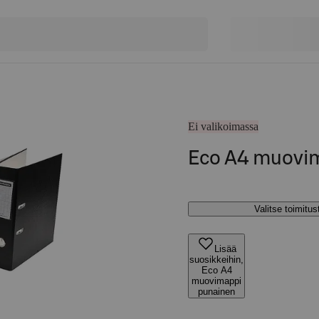
Ei valikoimassa
Eco A4 muovi
Valitse toimitu
Lisää
suosikkeihin,
Eco A4
muovimappi
punainen