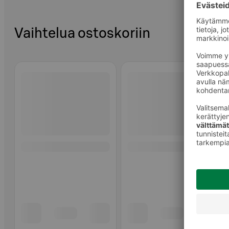
Vaihtelua ostoskoriin
Ohita listaus