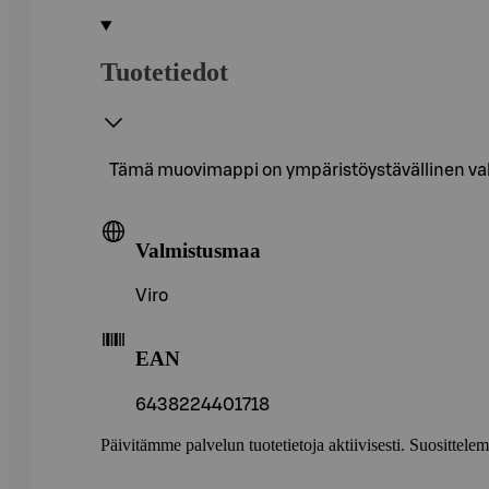
Tuotetiedot
Tämä muovimappi on ympäristöystävällinen valin
Valmistusmaa
Viro
EAN
6438224401718
Päivitämme palvelun tuotetietoja aktiivisesti. Suositte