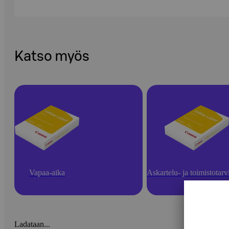
Katso myös
Vapaa-aika
Askartelu- ja toimistotarv
Ladataan...