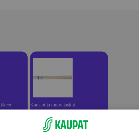
ikkeet
Kansiot ja muovitaskut