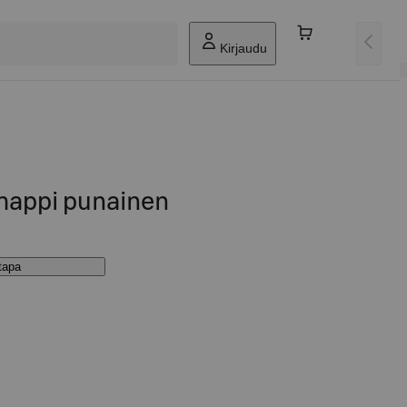
Kirjaudu
mappi punainen
stapa