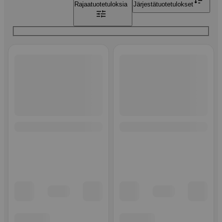
Rajaa
tuotetuloksia
Järjestä
tuotetulokset