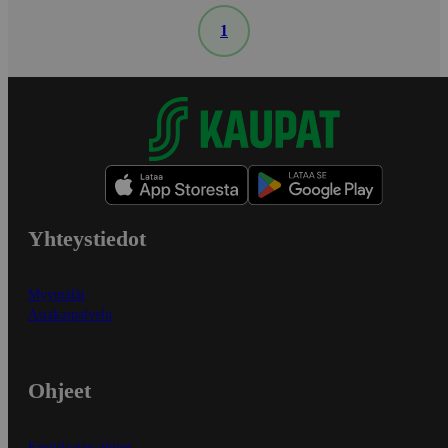
1
Yhteystiedot
Myymälät
Asiakaspalvelu
Ohjeet
Ensitilaajan ohjeet