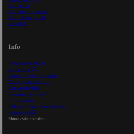
Näin maksat
Näin tilaat ja muokkaat
Kaikki ohjeet ja vinkit
In English
Info
S-Business yrityksille
Oiva-raportit
Osuuskauppojen yhteystiedot
Tilaus- ja toimitusehdot
Tietosuojakäytäntö
Palvelun käyttöehdot
Saavutettavuus
Mobiilisovelluksen saavutettavuus
Mainostajalle
Muuta evästeasetuksia