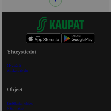
1
Yhteystiedot
Myymälät
Asiakaspalvelu
Ohjeet
Ensitilaajan ohjeet
Näin maksat