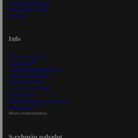
Näin tilaat ja muokkaat
Kaikki ohjeet ja vinkit
In English
Info
S-Business yrityksille
Oiva-raportit
Osuuskauppojen yhteystiedot
Tilaus- ja toimitusehdot
Tietosuojakäytäntö
Palvelun käyttöehdot
Saavutettavuus
Mobiilisovelluksen saavutettavuus
Mainostajalle
Muuta evästeasetuksia
S-ryhmän palvelut