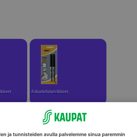
ikkeet
Askartelutarvikkeet