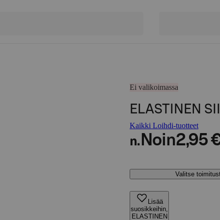
Ei valikoimassa
ELASTINEN S
Kaikki Loihdi-tuotteet
Noin
2,95 
n.
Valitse toimitu
Lisää
suosikkeihin,
ELASTINEN