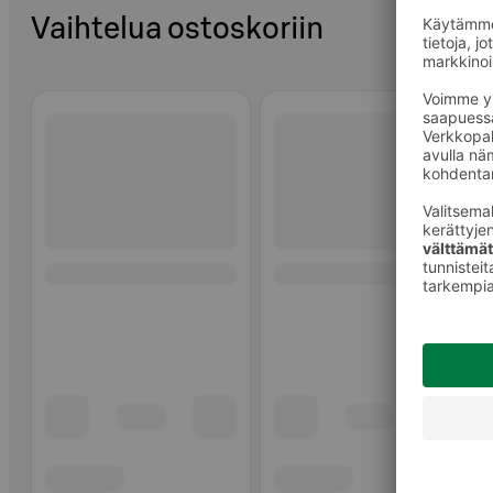
Vaihtelua ostoskoriin
Ohita listaus