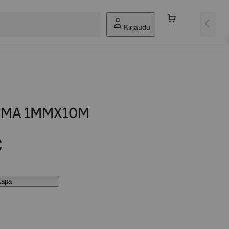
Kirjaudu
IIMA 1MMX10M
€
stapa