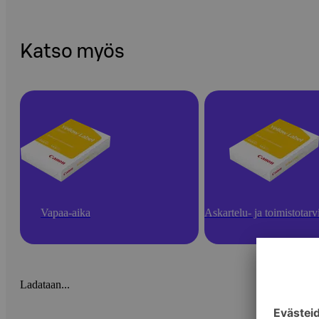
Katso myös
Vapaa-aika
Askartelu- ja toimistotarv
Ladataan...