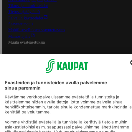
Tilaus- ja toimitusehdot
Tietosuojakäytäntö
Palvelun käyttöehdot
Saavutettavuus
Mobiilisovelluksen saavutettavuus
Mainostajalle
Muuta evästeasetuksia
S-ryhmän palvelut
S-ryhmä
Asiakasomistajuus
Yhteishyvä Ruoka -sovellus
S-ostoslista -sovellus
Prisma.fi
Sokos.fi
S-Pankki
Yhteishyvä