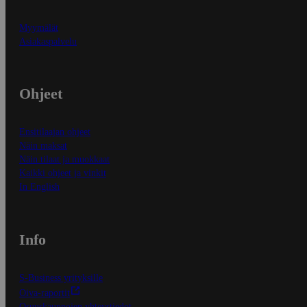
Myymälät
Asiakaspalvelu
Ohjeet
Ensitilaajan ohjeet
Näin maksat
Näin tilaat ja muokkaat
Kaikki ohjeet ja vinkit
In English
Info
S-Business yrityksille
Oiva-raportit
Osuuskauppojen yhteystiedot