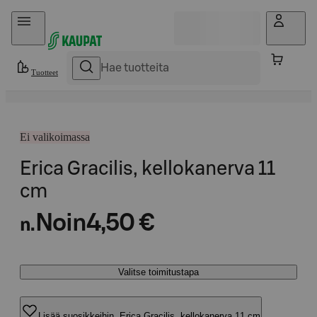
Hyppää sisältöön
Tuotteet
Ei valikoimassa
Erica Gracilis, kellokanerva 11
cm
Noin
4,50 €
n.
Valitse toimitustapa
Lisää suosikkeihin, Erica Gracilis, kellokanerva 11 cm