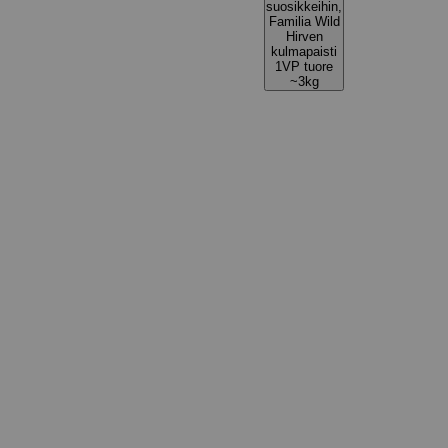
suosikkeihin,
Familia Wild
Hirven
kulmapaisti
1VP tuore
~3kg