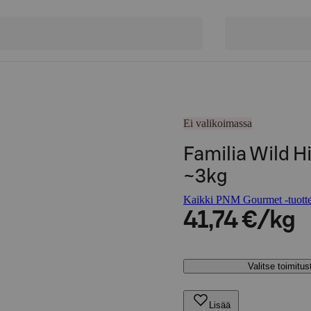
Ei valikoimassa
Familia Wild H
~3kg
Kaikki PNM Gourmet -tuotte
41,74 €/kg
Valitse toimitu
Lisää