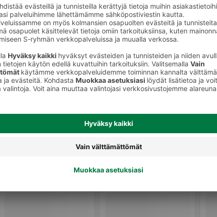
Muu tuoreliha