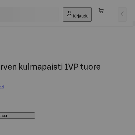
Kirjaudu
irven kulmapaisti 1VP tuore
et
stapa