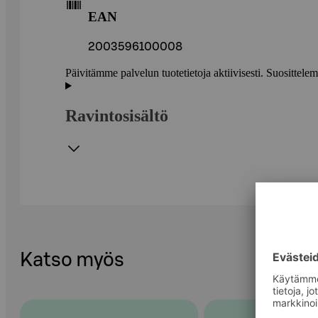
EAN
2003596100008
Päivitämme palvelun tuotetietoja aktiivisesti. Suositte
Ravintosisältö
Katso myös