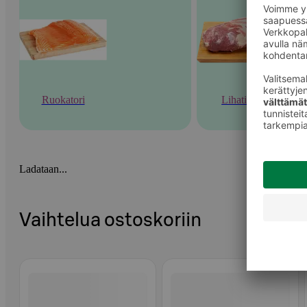
Ruokatori
Lihatiski
Ladataan...
Vaihtelua ostoskoriin
Ohita listaus