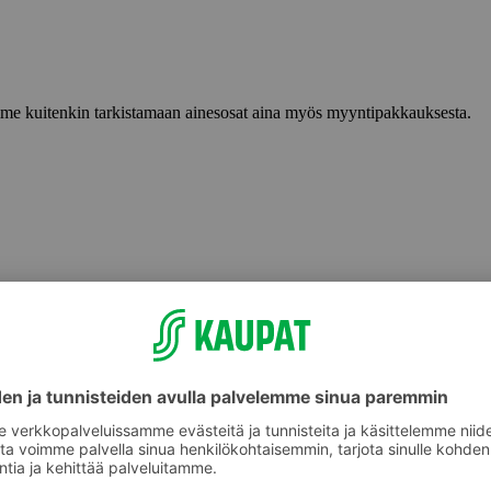
lemme kuitenkin tarkistamaan ainesosat aina myös myyntipakkauksesta.