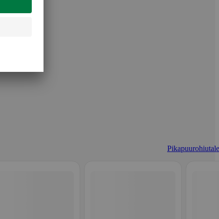
Pikapuurohiutale