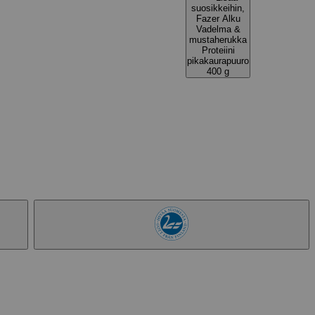
suosikkeihin,
Fazer Alku
Vadelma &
mustaherukka
Proteiini
pikakaurapuuro
400 g