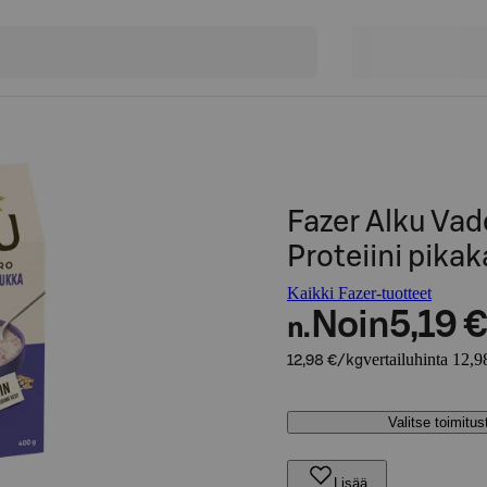
Fazer Alku Va
Proteiini pika
Kaikki Fazer-tuotteet
Noin
5,19 €
n.
vertailuhinta 12,9
12,98 €/kg
Valitse toimitu
Lisää