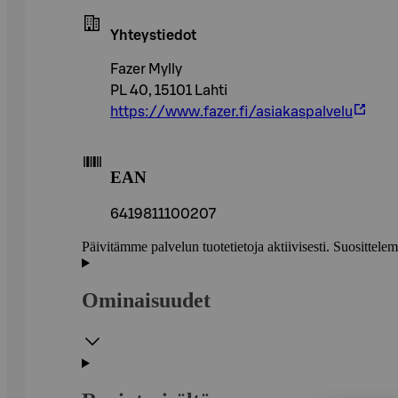
Yhteystiedot
Fazer Mylly
PL 40, 15101 Lahti
https://www.fazer.fi/asiakaspalvelu
EAN
6419811100207
Päivitämme palvelun tuotetietoja aktiivisesti. Suositte
Ominaisuudet