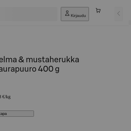
Kirjaudu
delma & mustaherukka
kaurapuuro 400 g
8 €/kg
stapa