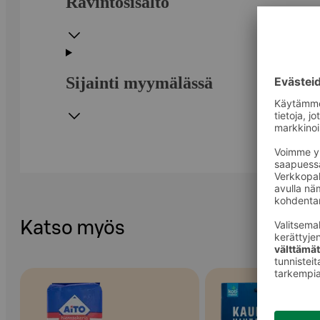
Ravintosisältö
Sijainti myymälässä
Katso myös