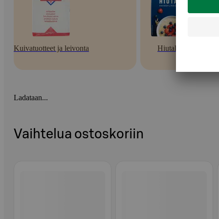
Kuivatuotteet ja leivonta
Hiutaleet
Ladataan...
Vaihtelua ostoskoriin
Ohita listaus