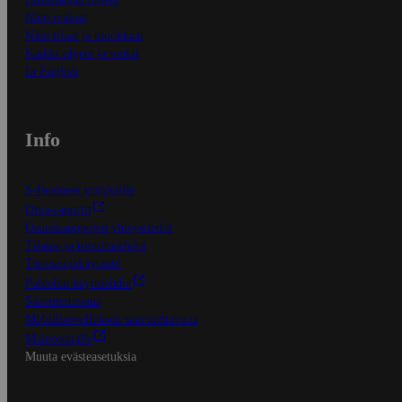
Näin maksat
Näin tilaat ja muokkaat
Kaikki ohjeet ja vinkit
In English
Info
S-Business yrityksille
Oiva-raportit
Osuuskauppojen yhteystiedot
Tilaus- ja toimitusehdot
Tietosuojakäytäntö
Palvelun käyttöehdot
Saavutettavuus
Mobiilisovelluksen saavutettavuus
Mainostajalle
Muuta evästeasetuksia