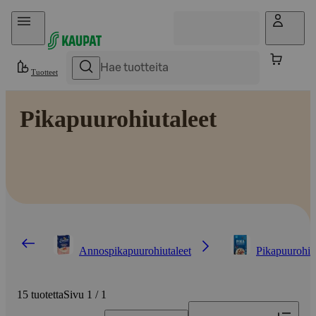
Hyppää sisältöön
Tuotteet
Pikapuurohiutaleet
Annospikapuurohiutaleet
Pikapuurohiu
15 tuotetta
Sivu 1 / 1