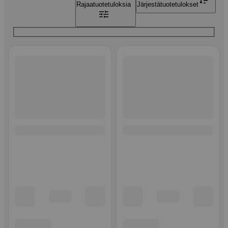
Rajaa
tuotetuloksia
Järjestä
tuotetulokset