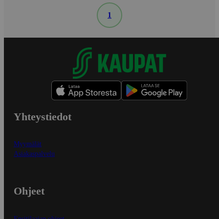
1
Yhteystiedot
Myymälät
Asiakaspalvelu
Ohjeet
Ensitilaajan ohjeet