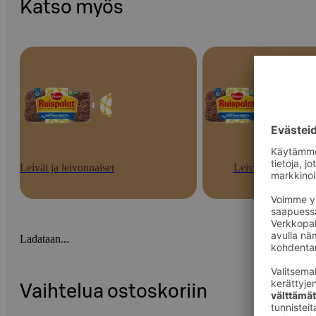
Katso myös
Leivät ja leivonnaiset
Leivät
Ladataan...
Vaihtelua ostoskoriin