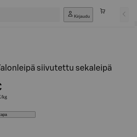
Kirjaudu
alonleipä siivutettu sekaleipä
€
€/kg
stapa