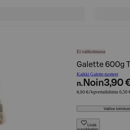
Ei valikoimassa
Galette 600g T
Kaikki Galette-tuotteet
Noin
3,90 
n.
vertailuhinta 6,50 
6,50 €/kg
Valitse toimitu
Lisää
suosikkeihin,