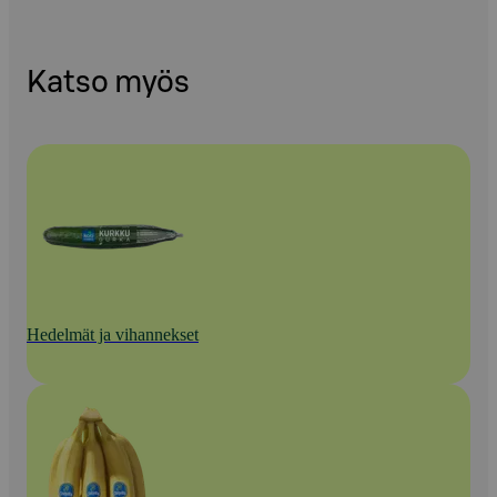
Katso myös
Hedelmät ja vihannekset