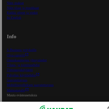
Näin maksat
Näin tilaat ja muokkaat
Kaikki ohjeet ja vinkit
In English
Info
S-Business yrityksille
Oiva-raportit
Osuuskauppojen yhteystiedot
Tilaus- ja toimitusehdot
Tietosuojakäytäntö
Palvelun käyttöehdot
Saavutettavuus
Mobiilisovelluksen saavutettavuus
Mainostajalle
Muuta evästeasetuksia