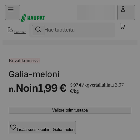
Hyppää sisältöön
Tuotteet
Ei valikoimassa
Galia-meloni
vertailuhinta 3,97
Noin
1,99 €
3,97 €/kg
n.
€/kg
Valitse toimitustapa
Lisää suosikkeihin, Galia-meloni