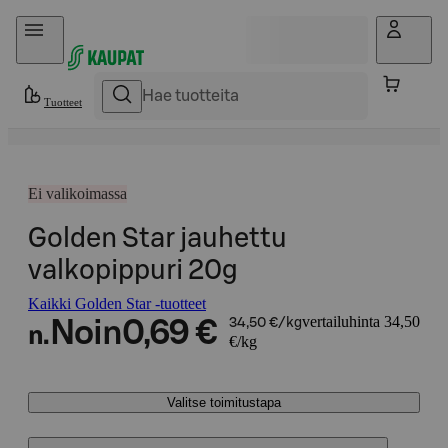
Hyppää sisältöön
Tuotteet
Ei valikoimassa
Golden Star jauhettu
valkopippuri 20g
Kaikki Golden Star -tuotteet
vertailuhinta 34,50
Noin
0,69 €
34,50 €/kg
n.
€/kg
Valitse toimitustapa