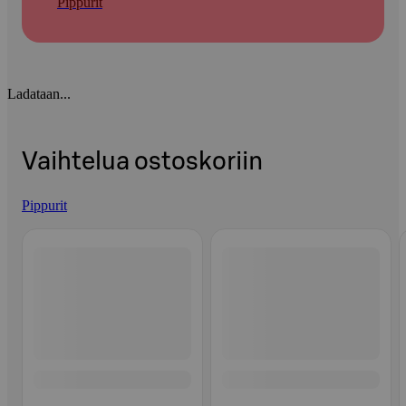
Pippurit
Ladataan...
Vaihtelua ostoskoriin
Pippurit
Ohita listaus