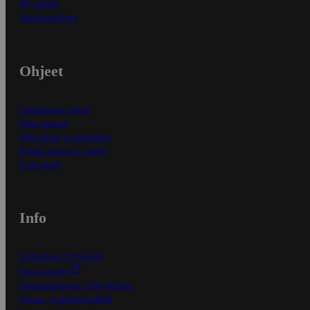
Myymälät
Asiakaspalvelu
Ohjeet
Ensitilaajan ohjeet
Näin maksat
Näin tilaat ja muokkaat
Kaikki ohjeet ja vinkit
In English
Info
S-Business yrityksille
Oiva-raportit
Osuuskauppojen yhteystiedot
Tilaus- ja toimitusehdot