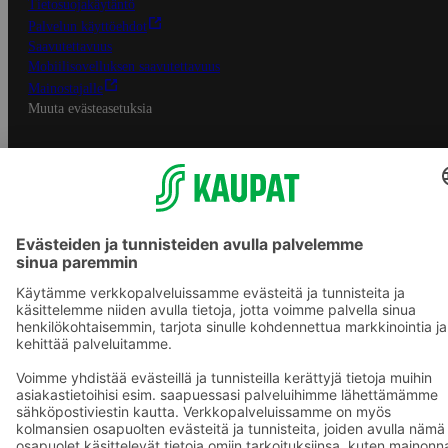
Tietosuojakäytäntö
Palvelun käyttöehdot
Saavutettavuus
Mobiilisovelluksen saavutettavuus
Mainostajalle
Muuta evästeasetuksia
S-ryhmän palvelut
S-ryhmä
Asiakasomistajuus
Yhteishyvä Ruoka -sovellus
S-ostoslista -sovellus
Prisma.fi
Sokos.fi
S-Pankki
Yhteishyvä
Sokos Hotels
Raflaamo