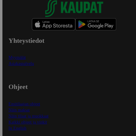
Yhteystiedot
Myymälät
Asiakaspalvelu
Ohjeet
Ensitilaajan ohjeet
Näin maksat
Näin tilaat ja muokkaat
Kaikki ohjeet ja vinkit
In English