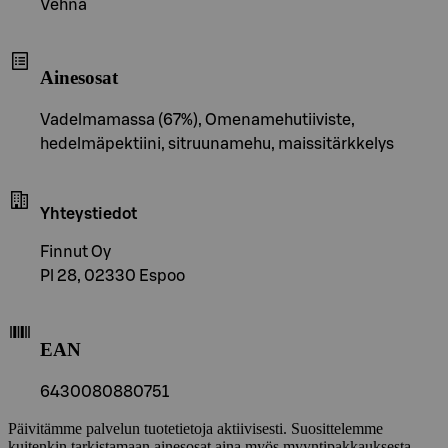
Vehnä
Ainesosat
Vadelmamassa (67%), Omenamehutiiviste,
hedelmäpektiini, sitruunamehu, maissitärkkelys
Yhteystiedot
Finnut Oy
Pl 28, 02330 Espoo
EAN
6430080880751
Päivitämme palvelun tuotetietoja aktiivisesti. Suosittelemme
kuitenkin tarkistamaan ainesosat aina myös myyntipakkauksesta.