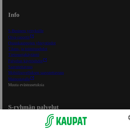
Info
S-Business yrityksille
Oiva-raportit
Osuuskauppojen yhteystiedot
Tilaus- ja toimitusehdot
Tietosuojakäytäntö
Palvelun käyttöehdot
Saavutettavuus
Mobiilisovelluksen saavutettavuus
Mainostajalle
Muuta evästeasetuksia
S-ryhmän palvelut
S-ryhmä