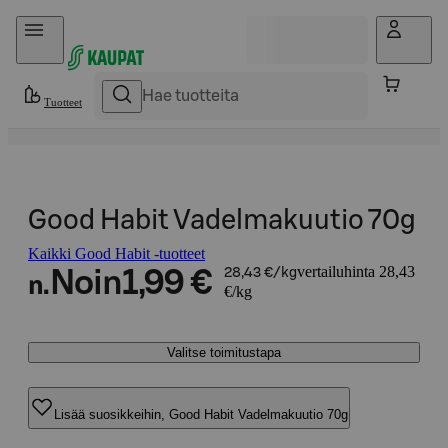
Hyppää sisältöön
Tuotteet
Good Habit Vadelmakuutio 70g
Kaikki Good Habit -tuotteet
vertailuhinta 28,43
Noin
1,99 €
28,43 €/kg
n.
€/kg
Valitse toimitustapa
Lisää suosikkeihin, Good Habit Vadelmakuutio 70g