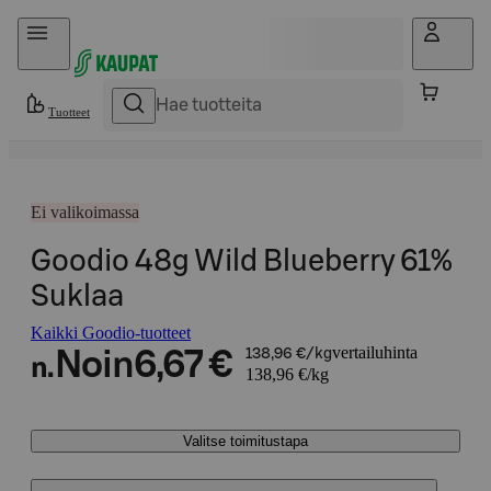
Hyppää sisältöön
Tuotteet
Ei valikoimassa
Goodio 48g Wild Blueberry 61%
Suklaa
Kaikki Goodio-tuotteet
vertailuhinta
Noin
6,67 €
138,96 €/kg
n.
138,96 €/kg
Valitse toimitustapa