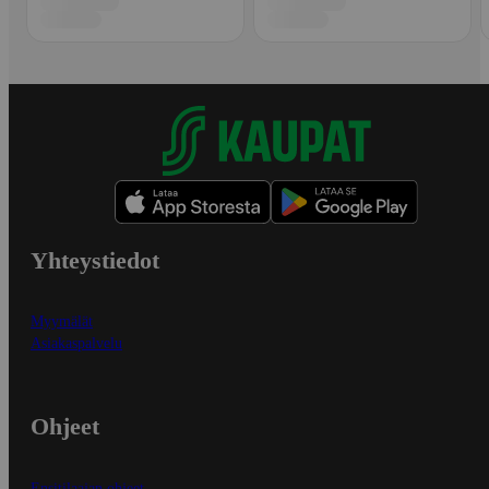
Yhteystiedot
Myymälät
Asiakaspalvelu
Ohjeet
Ensitilaajan ohjeet