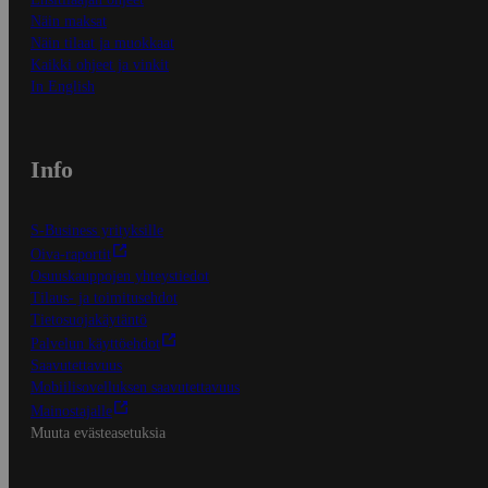
Näin maksat
Näin tilaat ja muokkaat
Kaikki ohjeet ja vinkit
In English
Info
S-Business yrityksille
Oiva-raportit
Osuuskauppojen yhteystiedot
Tilaus- ja toimitusehdot
Tietosuojakäytäntö
Palvelun käyttöehdot
Saavutettavuus
Mobiilisovelluksen saavutettavuus
Mainostajalle
Muuta evästeasetuksia