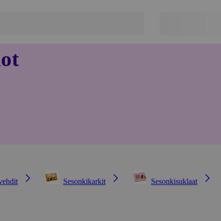
ot
vehdit
Sesonkikarkit
Sesonkisuklaat