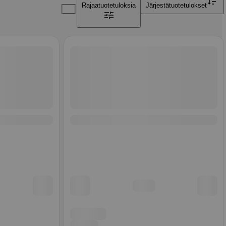
Rajaa
tuotetuloksia
Järjestä
tuotetulokset