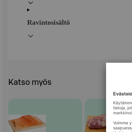
Ravintosisältö
Katso myös