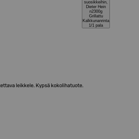
suosikkeihin,
Dieter Hein
n2300g
Grillattu
Kalkkunanrinta
1/1 pala
utettava leikkele. Kypsä kokolihatuote.