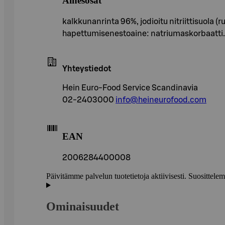
Ainesosat
kalkkunanrinta 96%, jodioitu nitriittisuola (ru
hapettumisenestoaine: natriumaskorbaatti.
Yhteystiedot
Hein Euro-Food Service Scandinavia
02-2403000
info@heineurofood.com
EAN
2006284400008
Päivitämme palvelun tuotetietoja aktiivisesti. Suositte
Ominaisuudet