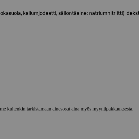
okasuola, kaliumjodaatti, säilöntäaine: natriumnitriitti), dekstro
lemme kuitenkin tarkistamaan ainesosat aina myös myyntipakkauksesta.