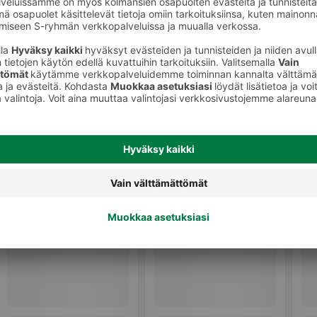
Leikkeleet, makkarat ja muut
lihavalmisteet