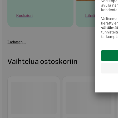
Ruokatori
Lihatiski
Ladataan...
Vaihtelua ostoskoriin
Ohita listaus