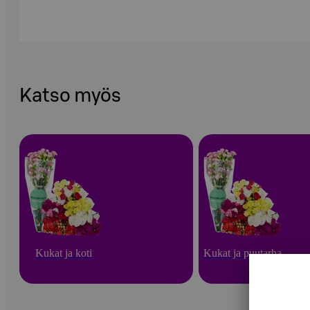
Katso myös
Kukat ja koti
Kukat ja puutarha