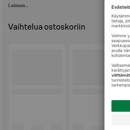
Ladataan...
Vaihtelua ostoskoriin
Ohita listaus