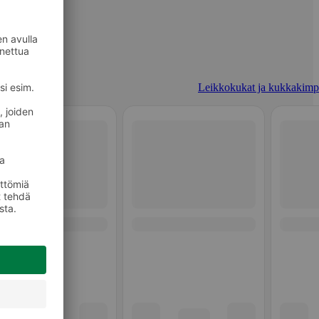
Leikkokukat ja kukkakimp