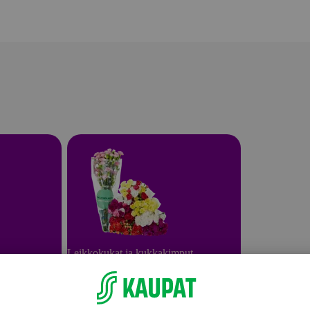
Leikkokukat ja kukkakimput