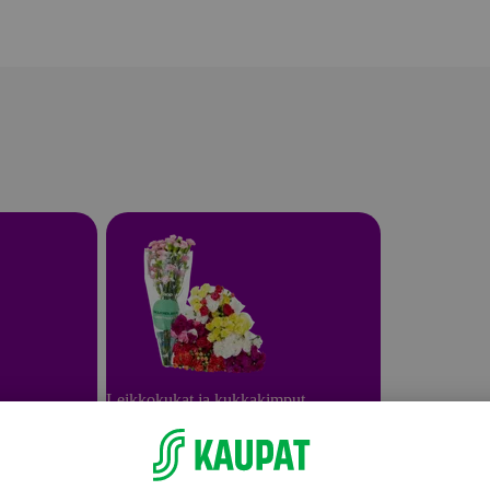
Leikkokukat ja kukkakimput