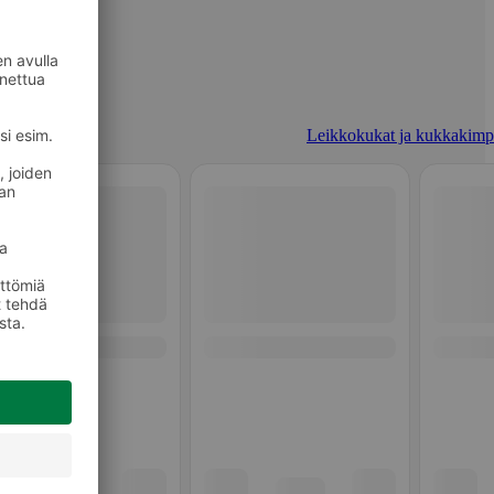
Leikkokukat ja kukkakimp