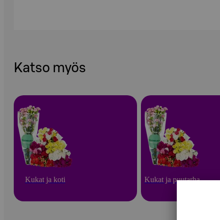
Katso myös
Kukat ja koti
Kukat ja puutarha