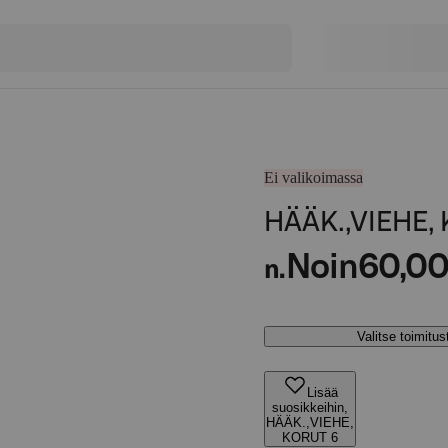
Ei valikoimassa
HÄÄK.,VIEHE,
Noin
60,00
n.
Valitse toimitu
Lisää
suosikkeihin,
HÄÄK.,VIEHE,
KORUT 6