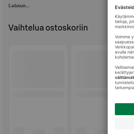
Ladataan...
Vaihtelua ostoskoriin
Ohita listaus