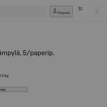
Kirjaudu
mpylä, 5/paperip.
3 €/kg
stapa