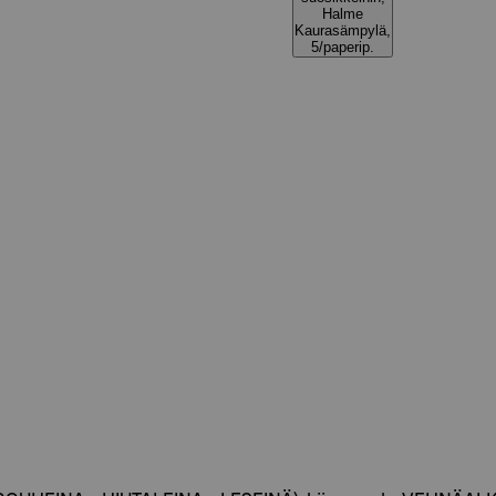
Halme
Kaurasämpylä,
5/paperip.