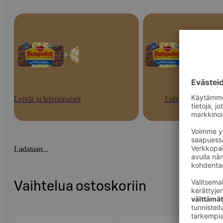
Leivät ja leivonnaiset
Leivät
Ladataan...
Vaihtelua ostoskoriin
Ohita listaus