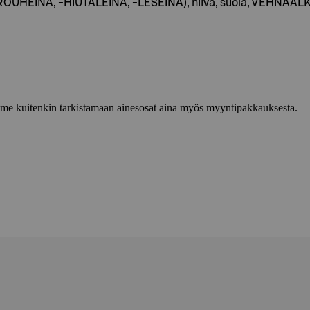
UHEINA, -HIUTALEINA, -LESEINÄ), hiiva, suola, VEHNÄAL
lemme kuitenkin tarkistamaan ainesosat aina myös myyntipakkauksesta.