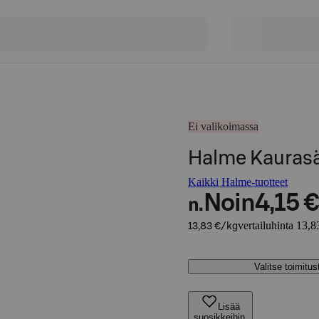
Ei valikoimassa
Halme Kaurasä
Kaikki Halme-tuotteet
Noin
4,15 €
n.
vertailuhinta 13,8
13,83 €/kg
Valitse toimitu
Lisää
suosikkeihin,