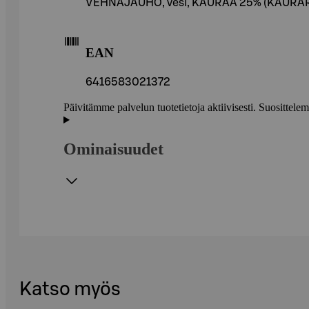
VEHNÄJAUHO, vesi, KAURAA 25% (KAURARO
EAN
6416583021372
Päivitämme palvelun tuotetietoja aktiivisesti. Suositte
Ominaisuudet
Katso myös