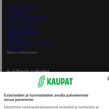
S-Business yrityksille
Oiva-raportit
Osuuskauppojen yhteystiedot
Tilaus- ja toimitusehdot
Tietosuojakäytäntö
Palvelun käyttöehdot
Saavutettavuus
Mobiilisovelluksen saavutettavuus
Mainostajalle
Muuta evästeasetuksia
S-ryhmän palvelut
S-ryhmä
Asiakasomistajuus
Yhteishyvä Ruoka -sovellus
S-ostoslista -sovellus
Prisma.fi