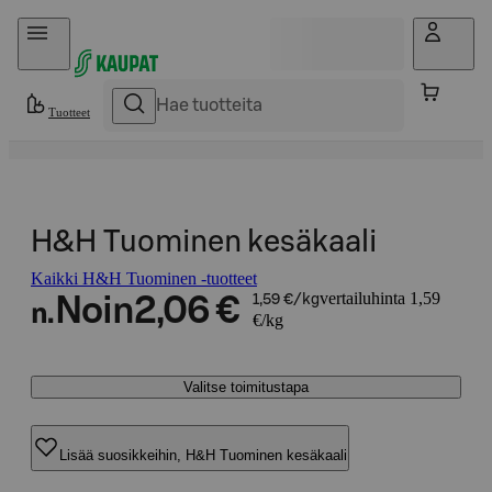
Hyppää sisältöön
Tuotteet
H&H Tuominen kesäkaali
Kaikki H&H Tuominen -tuotteet
vertailuhinta 1,59
Noin
2,06 €
1,59 €/kg
n.
€/kg
Valitse toimitustapa
Lisää suosikkeihin, H&H Tuominen kesäkaali