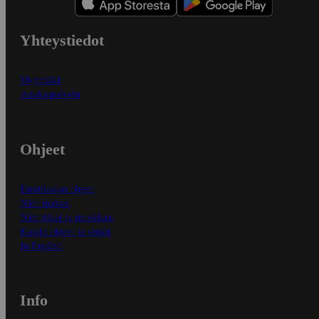
Yhteystiedot
Myymälät
Asiakaspalvelu
Ohjeet
Ensitilaajan ohjeet
Näin maksat
Näin tilaat ja muokkaat
Kaikki ohjeet ja vinkit
In English
Info