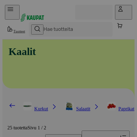
Hyppää sisältöön
Tuotteet
Kaalit
Kurkut
Salaatit
Paprikat
25 tuotetta
Sivu 1 / 2