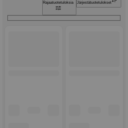
Rajaa
tuotetuloksia
Järjestä
tuotetulokset