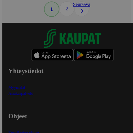
Seuraava
2
1
Yhteystiedot
Myymälät
Asiakaspalvelu
Ohjeet
Ensitilaajan ohjeet