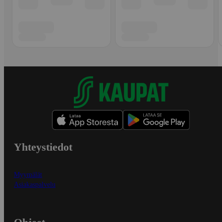
Yhteystiedot
Myymälät
Asiakaspalvelu