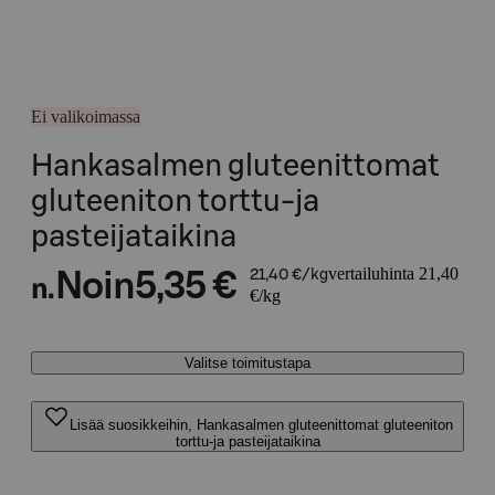
Ei valikoimassa
Hankasalmen gluteenittomat
gluteeniton torttu-ja
pasteijataikina
vertailuhinta 21,40
Noin
5,35 €
21,40 €/kg
n.
€/kg
Valitse toimitustapa
Lisää suosikkeihin, Hankasalmen gluteenittomat gluteeniton
torttu-ja pasteijataikina