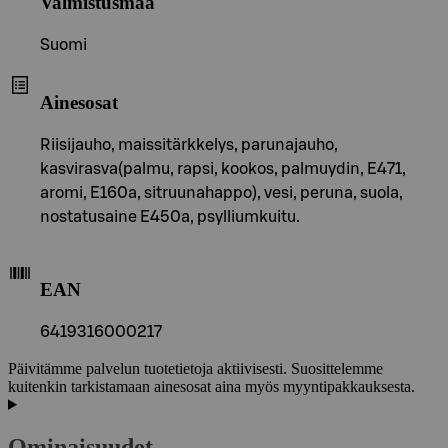
Valmistusmaa
Suomi
Ainesosat
Riisijauho, maissitärkkelys, parunajauho,
kasvirasva(palmu, rapsi, kookos, palmuydin, E471,
aromi, E160a, sitruunahappo), vesi, peruna, suola,
nostatusaine E450a, psylliumkuitu.
EAN
6419316000217
Päivitämme palvelun tuotetietoja aktiivisesti. Suosittelemme
kuitenkin tarkistamaan ainesosat aina myös myyntipakkauksesta.
Ominaisuudet