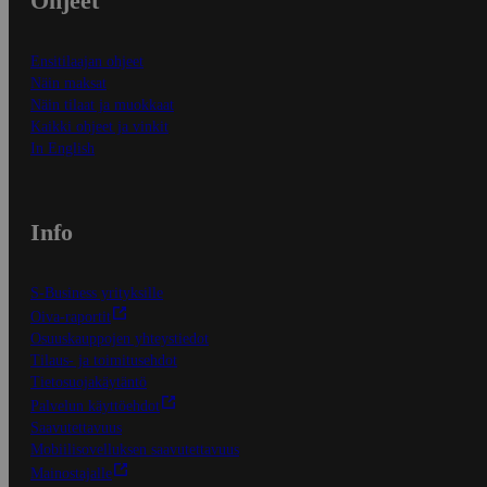
Ohjeet
Ensitilaajan ohjeet
Näin maksat
Näin tilaat ja muokkaat
Kaikki ohjeet ja vinkit
In English
Info
S-Business yrityksille
Oiva-raportit
Osuuskauppojen yhteystiedot
Tilaus- ja toimitusehdot
Tietosuojakäytäntö
Palvelun käyttöehdot
Saavutettavuus
Mobiilisovelluksen saavutettavuus
Mainostajalle