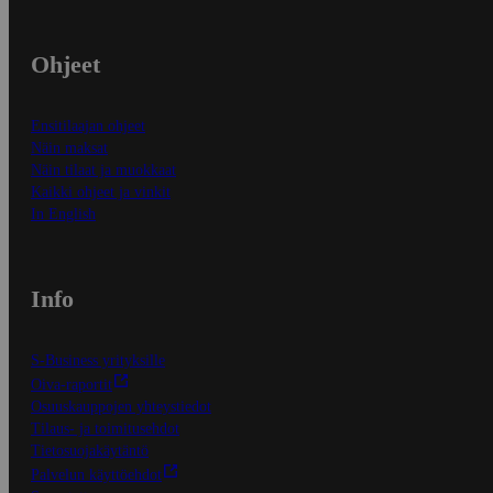
Ohjeet
Ensitilaajan ohjeet
Näin maksat
Näin tilaat ja muokkaat
Kaikki ohjeet ja vinkit
In English
Info
S-Business yrityksille
Oiva-raportit
Osuuskauppojen yhteystiedot
Tilaus- ja toimitusehdot
Tietosuojakäytäntö
Palvelun käyttöehdot