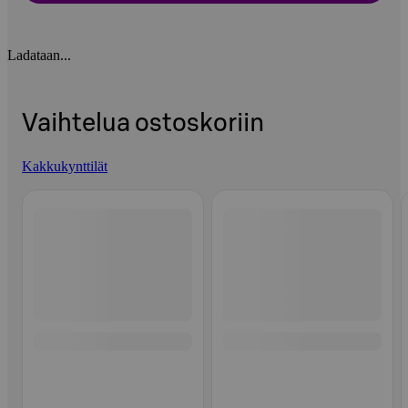
Ladataan...
Vaihtelua ostoskoriin
Kakkukynttilät
Ohita listaus