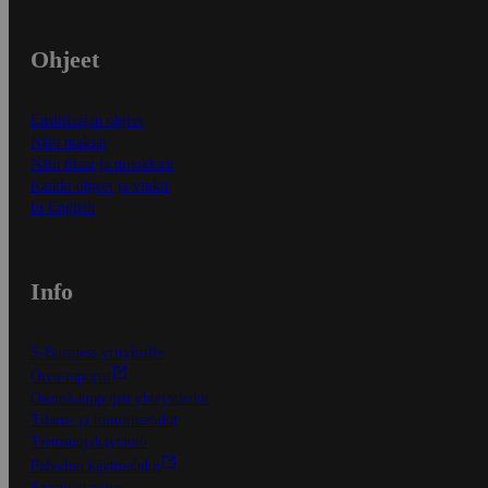
Ohjeet
Ensitilaajan ohjeet
Näin maksat
Näin tilaat ja muokkaat
Kaikki ohjeet ja vinkit
In English
Info
S-Business yrityksille
Oiva-raportit
Osuuskauppojen yhteystiedot
Tilaus- ja toimitusehdot
Tietosuojakäytäntö
Palvelun käyttöehdot
Saavutettavuus