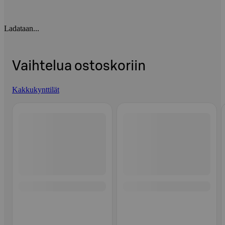
Ladataan...
Vaihtelua ostoskoriin
Kakkukynttilät
Ohita listaus