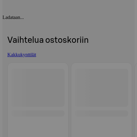
Ladataan...
Vaihtelua ostoskoriin
Kakkukynttilät
Ohita listaus