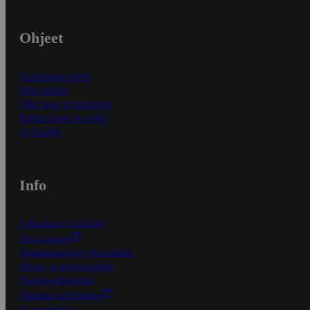
Ohjeet
Ensitilaajan ohjeet
Näin maksat
Näin tilaat ja muokkaat
Kaikki ohjeet ja vinkit
In English
Info
S-Business yrityksille
Oiva-raportit
Osuuskauppojen yhteystiedot
Tilaus- ja toimitusehdot
Tietosuojakäytäntö
Palvelun käyttöehdot
Saavutettavuus