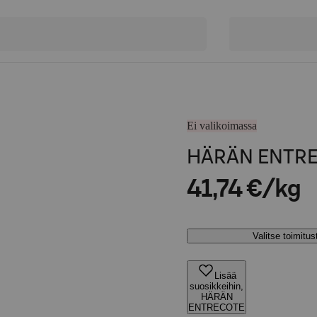
Ei valikoimassa
HÄRÄN ENTR
41,74 €/kg
Valitse toimitu
Lisää
suosikkeihin,
HÄRÄN
ENTRECOTE