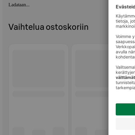
Ladataan...
Vaihtelua ostoskoriin
Ohita listaus