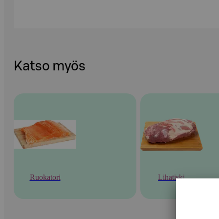
Katso myös
Ruokatori
Lihatiski