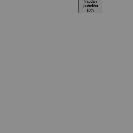
Naudan
jauheliha
10%