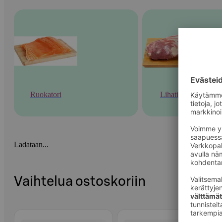
Ruokatori
Lihatiski
Ladataan...
Vaihtelua ostoskoriin
Ohita listaus