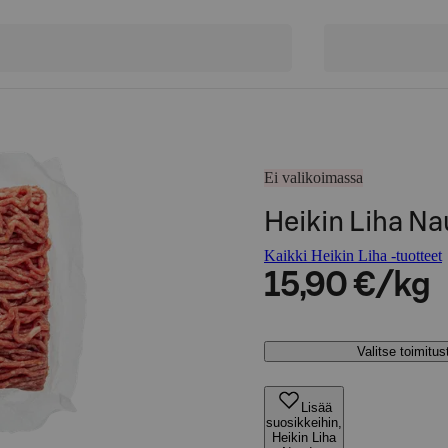
Ei valikoimassa
Heikin Liha Na
Kaikki Heikin Liha -tuotteet
15,90 €/kg
Valitse toimitu
Lisää
suosikkeihin,
Heikin Liha