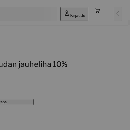
Kirjaudu
udan jauheliha 10%
stapa