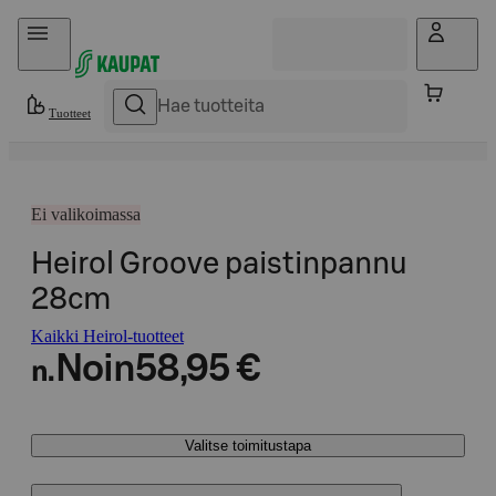
Hyppää sisältöön
Tuotteet
Ei valikoimassa
Heirol Groove paistinpannu
28cm
Kaikki Heirol-tuotteet
Noin
58,95 €
n.
Valitse toimitustapa