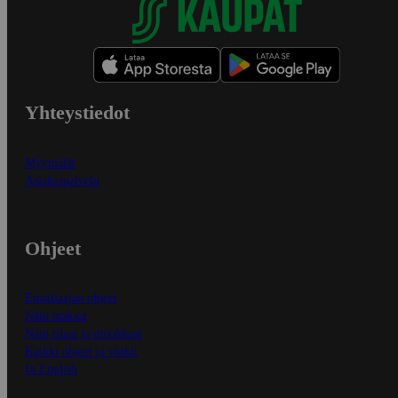
Yhteystiedot
Myymälät
Asiakaspalvelu
Ohjeet
Ensitilaajan ohjeet
Näin maksat
Näin tilaat ja muokkaat
Kaikki ohjeet ja vinkit
In English