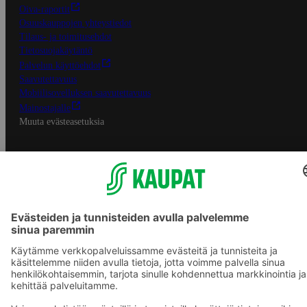
Oiva-raportit
Osuuskauppojen yhteystiedot
Tilaus- ja toimitusehdot
Tietosuojakäytäntö
Palvelun käyttöehdot
Saavutettavuus
Mobiilisovelluksen saavutettavuus
Mainostajalle
Muuta evästeasetuksia
S-ryhmän palvelut
S-ryhmä
Asiakasomistajuus
Yhteishyvä Ruoka -sovellus
S-ostoslista -sovellus
Prisma.fi
Sokos.fi
S-Pankki