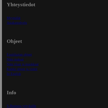
Yhteystiedot
Myymälät
Asiakaspalvelu
Ohjeet
Ensitilaajan ohjeet
Näin maksat
Näin tilaat ja muokkaat
Kaikki ohjeet ja vinkit
In English
Info
S-Business yrityksille