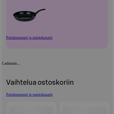
Paistinpannut ja paistokasarit
Ladataan...
Vaihtelua ostoskoriin
Paistinpannut ja paistokasarit
Ohita listaus