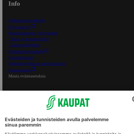
Info
S-Business yrityksille
Oiva-raportit
Osuuskauppojen yhteystiedot
Tilaus- ja toimitusehdot
Tietosuojakäytäntö
Palvelun käyttöehdot
Saavutettavuus
Mobiilisovelluksen saavutettavuus
Mainostajalle
Muuta evästeasetuksia
S-ryhmän palvelut
S-ryhmä
Asiakasomistajuus
Yhteishyvä Ruoka -sovellus