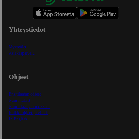
Yhteystiedot
Myymälät
Asiakaspalvelu
Ohjeet
Ensitilaajan ohjeet
Näin maksat
Näin tilaat ja muokkaat
Kaikki ohjeet ja vinkit
In English