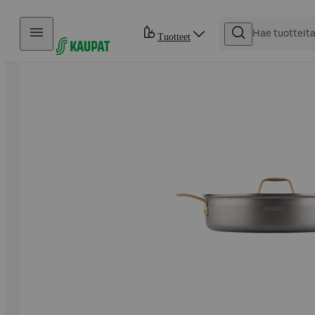
Hyppää sisältöön
Tuotteet