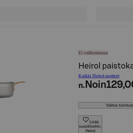
Ei valikoimassa
Heirol paistok
Kaikki Heirol-tuotteet
Noin
129,0
n.
Valitse toimitu
Lisää
suosikkeihin,
Heirol