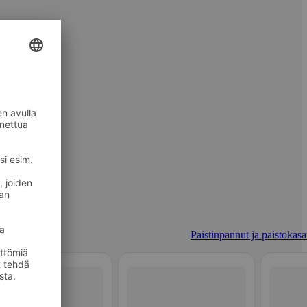
Paistinpannut ja paistokasar