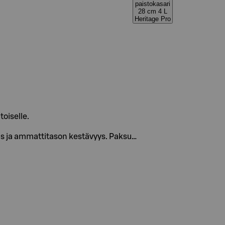
paistokasari
28 cm 4 L
Heritage Pro
oiselle.
uus ja ammattitason kestävyys. Paksu…