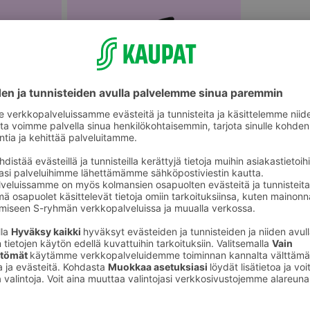
Paistinpannut ja paistokasarit