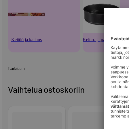
Keittiö ja kattaus
Keitto- ja paistoastiat
Ladataan...
Vaihtelua ostoskoriin
Ohita listaus