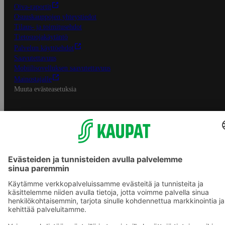
Oiva-raportit
Osuuskauppojen yhteystiedot
Tilaus- ja toimitusehdot
Tietosuojakäytäntö
Palvelun käyttöehdot
Saavutettavuus
Mobiilisovelluksen saavutettavuus
Mainostajalle
Muuta evästeasetuksia
S-ryhmän palvelut
S-ryhmä
Asiakasomistajuus
Yhteishyvä Ruoka -sovellus
S-ostoslista -sovellus
Prisma.fi
Sokos.fi
S-Pankki