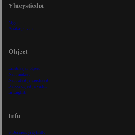
Yhteystiedot
Myymälät
Asiakaspalvelu
Ohjeet
Ensitilaajan ohjeet
Näin maksat
Näin tilaat ja muokkaat
Kaikki ohjeet ja vinkit
In English
Info
S-Business yrityksille