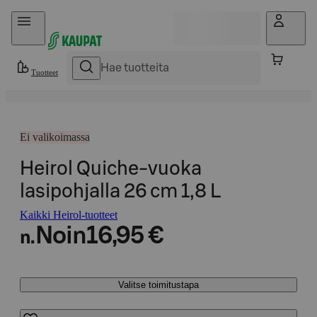
Hyppää sisältöön
Tuotteet
Ei valikoimassa
Heirol Quiche-vuoka
lasipohjalla 26 cm 1,8 L
Kaikki Heirol-tuotteet
Noin
16,95 €
n.
Valitse toimitustapa