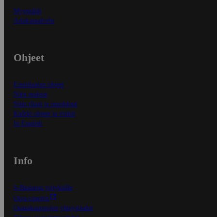
Myymälät
Asiakaspalvelu
Ohjeet
Ensitilaajan ohjeet
Näin maksat
Näin tilaat ja muokkaat
Kaikki ohjeet ja vinkit
In English
Info
S-Business yrityksille
Oiva-raportit
Osuuskauppojen yhteystiedot