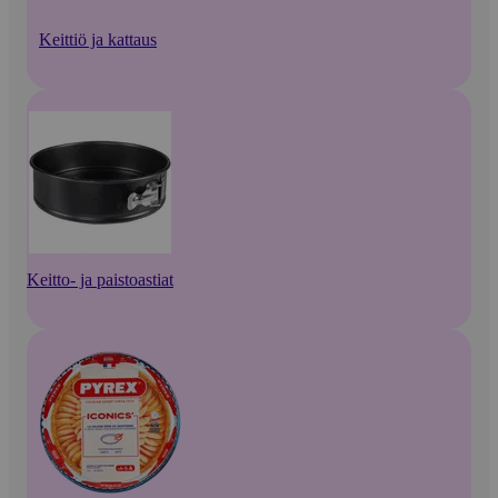
Keittiö ja kattaus
Keitto- ja paistoastiat