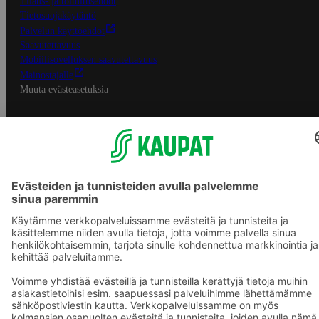
Tilaus- ja toimitusehdot
Tietosuojakäytäntö
Palvelun käyttöehdot
Saavutettavuus
Mobiilisovelluksen saavutettavuus
Mainostajalle
Muuta evästeasetuksia
S-ryhmän palvelut
S-ryhmä
Asiakasomistajuus
Yhteishyvä Ruoka -sovellus
S-ostoslista -sovellus
Prisma.fi
Sokos.fi
S-Pankki
Yhteishyvä
Sokos Hotels