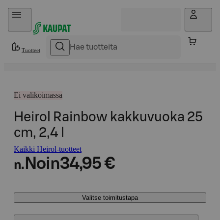
Hyppää sisältöön
Tuotteet
Ei valikoimassa
Heirol Rainbow kakkuvuoka 25
cm, 2,4 l
Kaikki Heirol-tuotteet
Noin
34,95 €
n.
Valitse toimitustapa