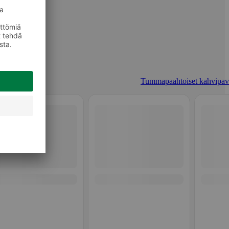
Tummapaahtoiset kahvipav