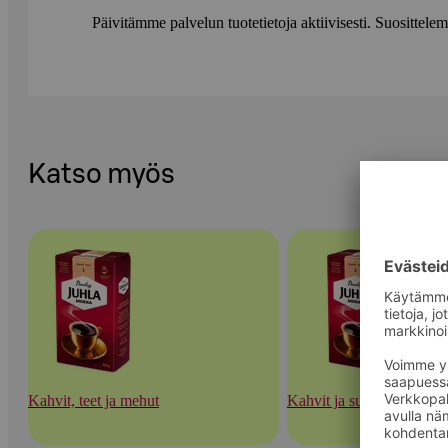
Päivitämme palvelun tuotetietoja aktiivisesti. Suositte
Katso myös
Kahvit, teet ja mehut
Kahvit ja suodatinpaperit