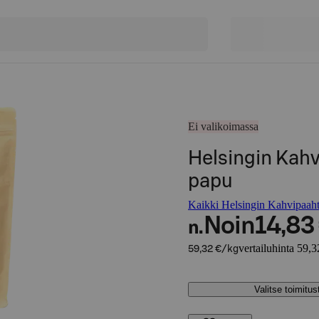
Ei valikoimassa
Helsingin Kah
papu
Kaikki Helsingin Kahvipaaht
Noin
14,83
n.
vertailuhinta 59,3
59,32 €/kg
Valitse toimitu