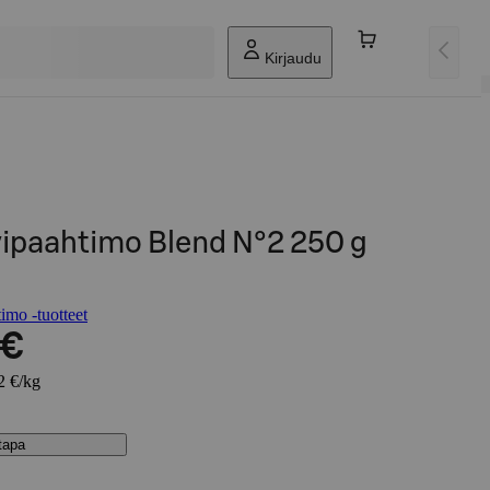
Kirjaudu
vipaahtimo Blend N°2 250 g
imo -tuotteet
 €
2 €/kg
stapa