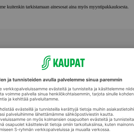
lemme kuitenkin tarkistamaan ainesosat aina myös myyntipakkauksesta.
Tummapaahtoiset kahvipavut