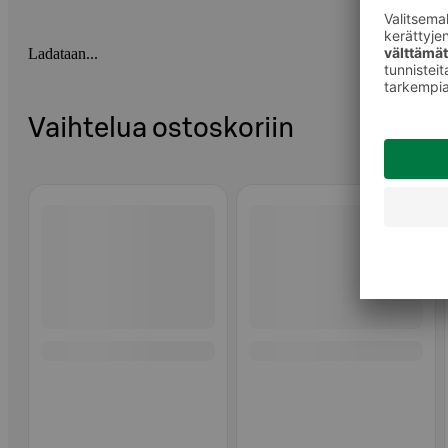
Ladataan...
Vaihtelua ostoskoriin
Ohita listaus