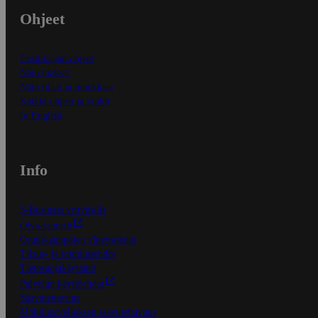
Ohjeet
Ensitilaajan ohjeet
Näin maksat
Näin tilaat ja muokkaat
Kaikki ohjeet ja vinkit
In English
Info
S-Business yrityksille
Oiva-raportit
Osuuskauppojen yhteystiedot
Tilaus- ja toimitusehdot
Tietosuojakäytäntö
Palvelun käyttöehdot
Saavutettavuus
Mobiilisovelluksen saavutettavuus