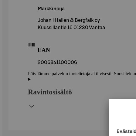
Markkinoija
Johan i Hallen & Bergfalk oy
Kuussillantie 16 01230 Vantaa
EAN
2006841100006
Päivitämme palvelun tuotetietoja aktiivisesti. Suositte
Ravintosisältö