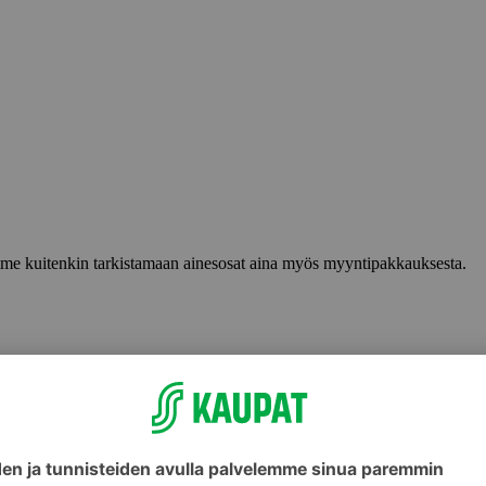
lemme kuitenkin tarkistamaan ainesosat aina myös myyntipakkauksesta.