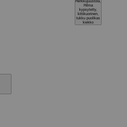
Herkkujuustola,
Hilma
kypsytetty,
kittikuorinen,
tukku puolikas
kiekko