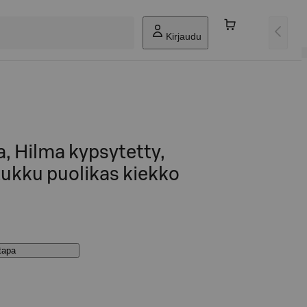
Kirjaudu
, Hilma kypsytetty,
 tukku puolikas kiekko
stapa