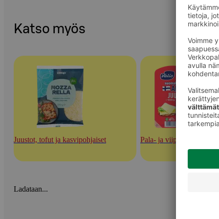
Katso myös
Juustot, tofut ja kasvipohjaiset
Pala- ja viipalejuustot
Ladataan...