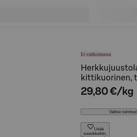
Ei valikoimassa
Herkkujuustola
kittikuorinen,
29,80 €/kg
Valitse toimitu
Lisää
suosikkeihin,