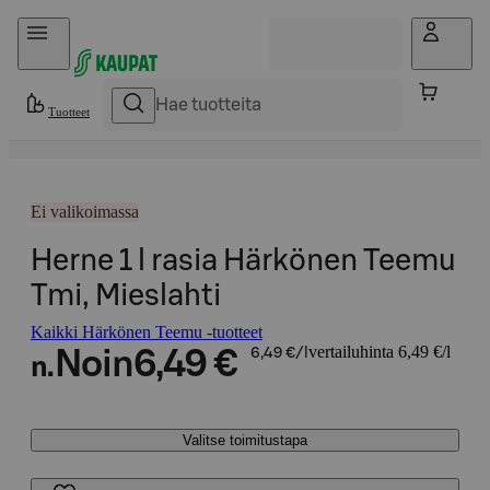
Hyppää sisältöön
Tuotteet
Ei valikoimassa
Herne 1 l rasia Härkönen Teemu
Tmi, Mieslahti
Kaikki Härkönen Teemu -tuotteet
vertailuhinta 6,49 €/l
Noin
6,49 €
6,49 €/l
n.
Valitse toimitustapa