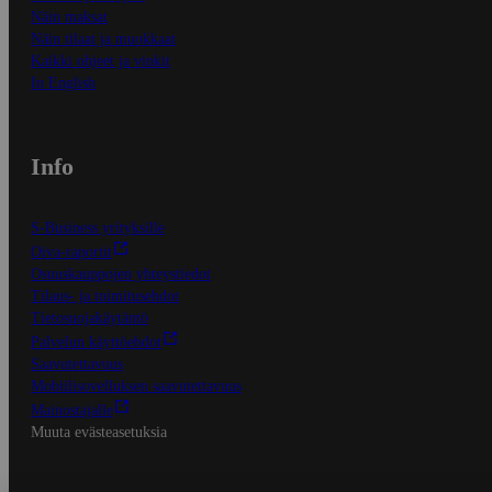
Näin maksat
Näin tilaat ja muokkaat
Kaikki ohjeet ja vinkit
In English
Info
S-Business yrityksille
Oiva-raportit
Osuuskauppojen yhteystiedot
Tilaus- ja toimitusehdot
Tietosuojakäytäntö
Palvelun käyttöehdot
Saavutettavuus
Mobiilisovelluksen saavutettavuus
Mainostajalle
Muuta evästeasetuksia