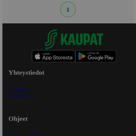
1
Yhteystiedot
Myymälät
Asiakaspalvelu
Ohjeet
Ensitilaajan ohjeet