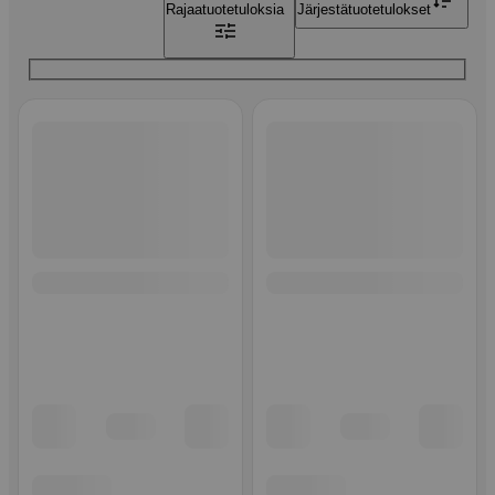
Rajaa
tuotetuloksia
Järjestä
tuotetulokset