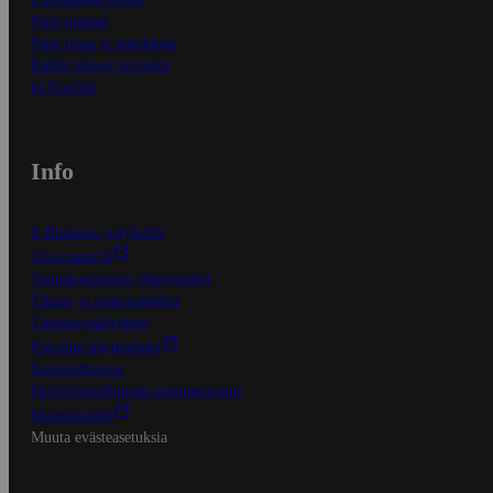
Näin maksat
Näin tilaat ja muokkaat
Kaikki ohjeet ja vinkit
In English
Info
S-Business yrityksille
Oiva-raportit
Osuuskauppojen yhteystiedot
Tilaus- ja toimitusehdot
Tietosuojakäytäntö
Palvelun käyttöehdot
Saavutettavuus
Mobiilisovelluksen saavutettavuus
Mainostajalle
Muuta evästeasetuksia