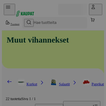
Hyppää sisältöön
Tuotteet
Muut vihannekset
Kurkut
Salaatit
Paprikat
22 tuotetta
Sivu 1 / 1