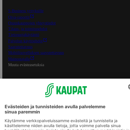
S-Business yrityksille
Oiva-raportit
Osuuskauppojen yhteystiedot
Tilaus- ja toimitusehdot
Tietosuojakäytäntö
Palvelun käyttöehdot
Saavutettavuus
Mobiilisovelluksen saavutettavuus
Mainostajalle
Muuta evästeasetuksia
S-ryhmän palvelut
S-ryhmä
Asiakasomistajuus
Yhteishyvä Ruoka -sovellus
S-ostoslista -sovellus
Prisma.fi