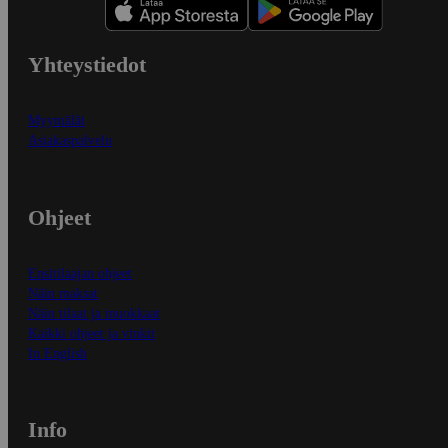
Yhteystiedot
Myymälät
Asiakaspalvelu
Ohjeet
Ensitilaajan ohjeet
Näin maksat
Näin tilaat ja muokkaat
Kaikki ohjeet ja vinkit
In English
Info