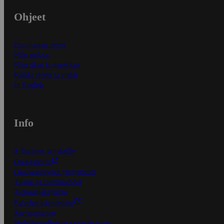
Ohjeet
Ensitilaajan ohjeet
Näin maksat
Näin tilaat ja muokkaat
Kaikki ohjeet ja vinkit
In English
Info
S-Business yrityksille
Oiva-raportit
Osuuskauppojen yhteystiedot
Tilaus- ja toimitusehdot
Tietosuojakäytäntö
Palvelun käyttöehdot
Saavutettavuus
Mobiilisovelluksen saavutettavuus