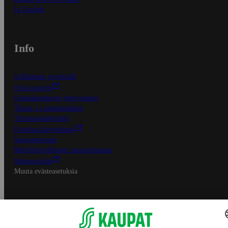
In English
Info
S-Business yrityksille
Oiva-raportit
Osuuskauppojen yhteystiedot
Tilaus- ja toimitusehdot
Tietosuojakäytäntö
Palvelun käyttöehdot
Saavutettavuus
Mobiilisovelluksen saavutettavuus
Mainostajalle
Muuta evästeasetuksia
S-ryhmän palvelut