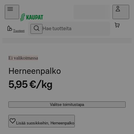
Hyppää sisältöön
Tuotteet
Ei valikoimassa
Herneenpalko
5,95 €/kg
Valitse toimitustapa
Lisää suosikkeihin, Herneenpalko