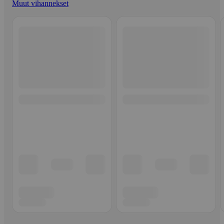
Muut vihannekset
Ohita listaus