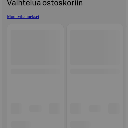
Vaihtelua ostoskoriin
Muut vihannekset
Ohita listaus