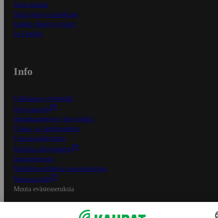
Näin maksat
Näin tilaat ja muokkaat
Kaikki ohjeet ja vinkit
In English
Info
S-Business yrityksille
Oiva-raportit
Osuuskauppojen yhteystiedot
Tilaus- ja toimitusehdot
Tietosuojakäytäntö
Palvelun käyttöehdot
Saavutettavuus
Mobiilisovelluksen saavutettavuus
Mainostajalle
Muuta evästeasetuksia