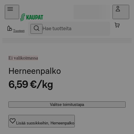
Hyppää sisältöön
Tuotteet
Ei valikoimassa
Herneenpalko
6,59 €/kg
Valitse toimitustapa
Lisää suosikkeihin, Herneenpalko