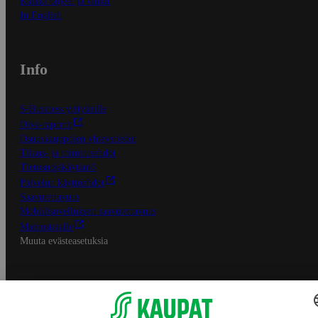
Kaikki ohjeet ja vinkit
In English
Info
S-Business yrityksille
Oiva-raportit
Osuuskauppojen yhteystiedot
Tilaus- ja toimitusehdot
Tietosuojakäytäntö
Palvelun käyttöehdot
Saavutettavuus
Mobiilisovelluksen saavutettavuus
Mainostajalle
Muuta evästeasetuksia
S-ryhmän palvelut