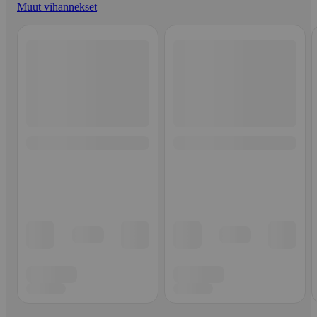
Muut vihannekset
Ohita listaus