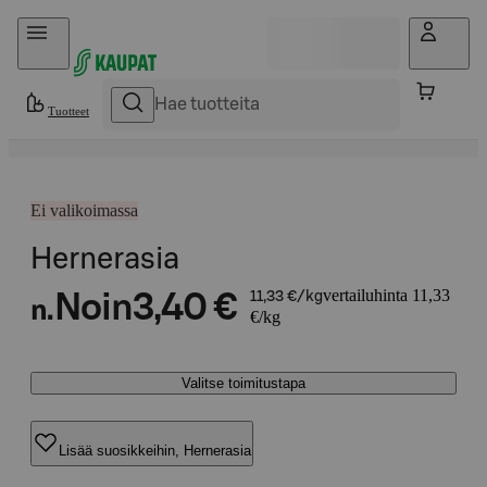
Hyppää sisältöön
Tuotteet
Ei valikoimassa
Hernerasia
vertailuhinta 11,33
Noin
3,40 €
11,33 €/kg
n.
€/kg
Valitse toimitustapa
Lisää suosikkeihin, Hernerasia